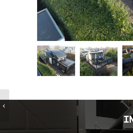
Kinderdagverblijf te
Muiden
I