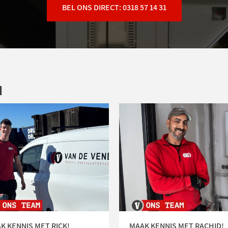
BEL ONS DIRECT: 0318 57 14 31
N
K KENNIS MET RICK!
MAAK KENNIS MET RACHID!