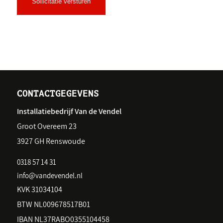
Sollicitatie versturen
CONTACTGEGEVENS
Installatiebedrijf Van de Vendel
Groot Overeem 23
3927 GH Renswoude
0318 57 14 31
info@vandevendel.nl
KVK 31034104
BTW NL009678517B01
IBAN NL37RABO0355104458