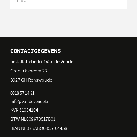
TIEL
CONTACTGEGEVENS
Installatiebedrijf Van de Vendel
Groot Overeem 23
3927 GH Renswoude
0318 57 14 31
info@vandevendel.nl
KVK 31034104
BTW NL009678517B01
IBAN NL37RABO0355104458