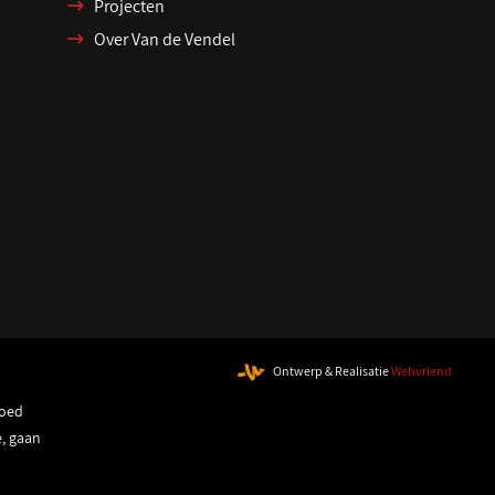
Projecten
Over Van de Vendel
Ontwerp & Realisatie
Webvriend
goed
e, gaan